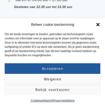
Gesloten van 12.30 uur tot 13.30 uur
Beheer cookie toestemming
Ons team
Om de beste ervaringen te bieden, gebruiken wij technologieën zoals
cookies om informatie over je apparaat op te slaan en/of te raadplegen.
Vacatures
Door in te stemmen met deze technologieën kunnen wij gegevens zoals
surfgedrag of unieke ID's op deze site verwerken. Als je geen toestemming
Privacyverklaring
geeft of uw toestemming intrekt, kan dit een nadelige invloed hebben op
bepaalde functies en mogelijkheden.
Algemene voorwaarden
Accepteren
Disclaimer
Weigeren
Bekijk voorkeuren
S&W Notarissen © 2021 – 2026
Cookieverklaring
Privacyverklaring