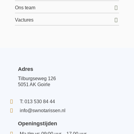
Ons team
Vactures
Adres
Tilburgseweg 126
5051 AK Goirle
T: 013 530 84 44
info@swnotarissen.nl
Openingstijden
Ma t/m vr: 09:00 uur – 17.00 uur